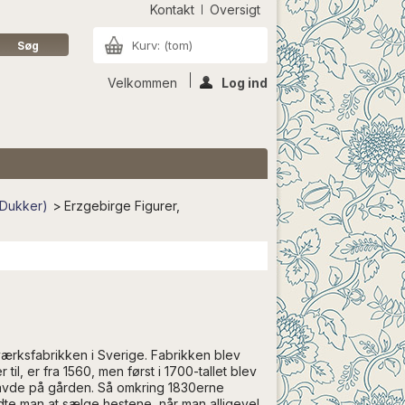
Kontakt
Oversigt
Kurv:
(tom)
Velkommen
Log ind
 Dukker)
>
Erzgebirge Figurer,
ærksfabrikken i Sverige. Fabrikken blev
il, er fra 1560, men først i 1700-tallet blev
 havde på gården. Så omkring 1830erne
e man at sælge hestene, når man alligevel