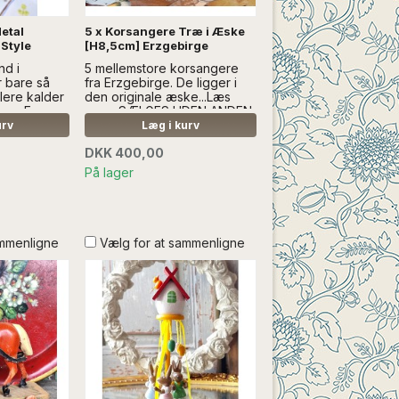
etal
5 x Korsangere Træ i Æske
Style
[H8,5cm] Erzgebirge
nd i
5 mellemstore korsangere
r bare så
fra Erzgebirge. De ligger i
Flere kalder
den originale æske...Læs
gur. En
mere SÆLGES UDEN ANDEN
...Læs mere
DEKORATION
urv
Læg i kurv
 LIDT PÅ
DKK 400,00
DERNE. DEN
ØLV *
På lager
ANDEN
ammenligne
Vælg for at sammenligne