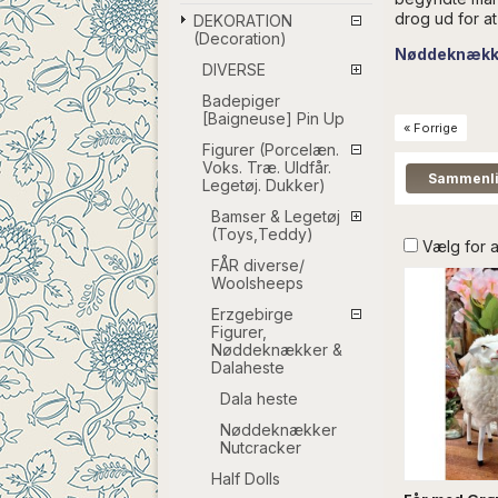
drog ud for a
DEKORATION
(Decoration)
Nøddeknække
DIVERSE
Badepiger
[Baigneuse] Pin Up
« Forrige
Figurer (Porcelæn.
Voks. Træ. Uldfår.
Legetøj. Dukker)
Bamser & Legetøj
(Toys,Teddy)
Vælg for 
FÅR diverse/
Woolsheeps
Erzgebirge
Figurer,
Nøddeknækker &
Dalaheste
Dala heste
Nøddeknækker
Nutcracker
Half Dolls