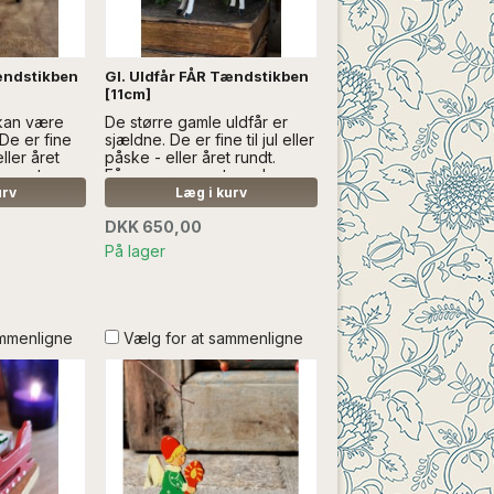
ændstikben
Gl. Uldfår FÅR Tændstikben
[11cm]
 kan være
De større gamle uldfår er
 De er fine
sjældne. De er fine til jul eller
eller året
påske - eller året rundt.
 meget
Fårene er meget gamle, og
vede....LÆS
håndlavede....LÆS MERE
urv
Læg i kurv
DEN ANDEN
SÆLGES UDEN ANDEN
DKK 650,00
DEKORATION
På lager
ammenligne
Vælg for at sammenligne