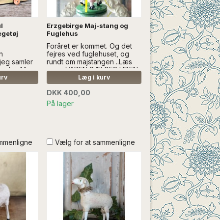
l
Erzgebirge Maj-stang og
egetøj
Fuglehus
Foråret er kommet. Og det
n
fejres ved fuglehuset, og
jeg samler
rundt om majstangen ..Læs
getøj. Men
mere VAREN SÆLGES UDEN
l der også
ANDEN DEKORATION
urv
Læg i kurv
det...Læs
DKK 400,00
DEN ANDEN
På lager
ammenligne
Vælg for at sammenligne