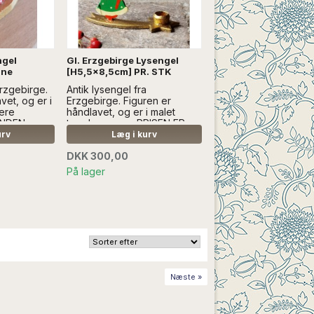
ngel
Gl. Erzgebirge Lysengel
ane
[H5,5x8,5cm] PR. STK
Erzgebirge.
Antik lysengel fra
vet, og er i
Erzgebirge. Figuren er
mere
håndlavet, og er i malet
ANDEN
træ...Læs mere PRISEN ER
PR. STK SÆLGES UDEN
urv
Læg i kurv
ANDEN DEKORATION
DKK 300,00
På lager
Næste »