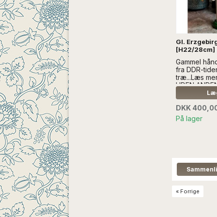
Gl. Erzgebir
[H22/28cm]
Gammel hånd
fra DDR-tiden
træ...Læs m
UDEN ANDE
Læg
DKK 400,0
På lager
« Forrige