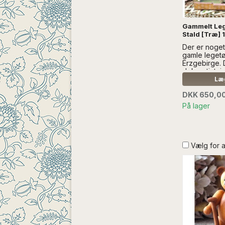
Gammelt Leg
Stald [Træ] 
Der er noget
gamle legetø
Erzgebirge. 
dekorativt, i
charmerende 
Læg
SÆLGES UD
DKK 650,0
DEKORATION
kan købes 
På lager
Vælg for 