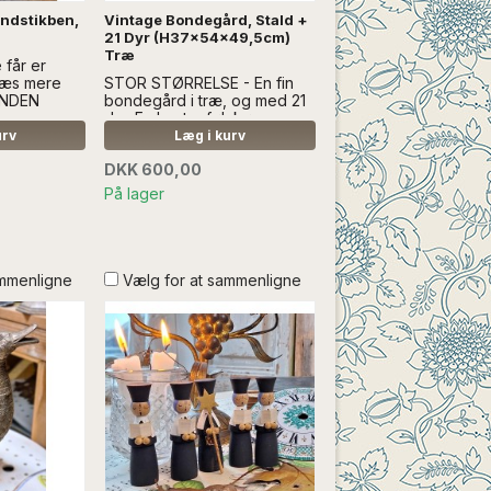
ændstikben,
Vintage Bondegård, Stald +
21 Dyr (H37x54x49,5cm)
Træ
 får er
Læs mere
STOR STØRRELSE - En fin
ANDEN
bondegård i træ, og med 21
dyr. Fx hest + føl, køer, gæs,
1 gris mm - læs mere KAN
urv
Læg i kurv
IKKE SENDES MED ANDRE
DKK 600,00
VARER
På lager
ammenligne
Vælg for at sammenligne