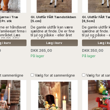
jørne i Træ
Gl. Uldfår FÅR Tændstikben
Gl. Uldfår FÅR T
Pr. stk
[5.cm]
[6,5cm]
rne er håndlavet
De gamle uldfår kan være
De gamle uldfår
e familieejet firma i
sjældne at finde. De er fine
sjældne at finde.
området..Læs
til jul og påske - eller året
til jul og påske - 
 ER PR. STK
rundt. Fårene er meget
rundt. Fårene er
gamle, og håndlavede....LÆS
gamle, og håndla
 i kurv
Læg i kurv
Læg i k
MERE SÆLGES UDEN ANDEN
MERE SÆLGES U
0
DKK 265,00
DKK 350,00
DEKORATION
DEKORATION
På lager
På lager
at sammenligne
Vælg for at sammenligne
Vælg for at s