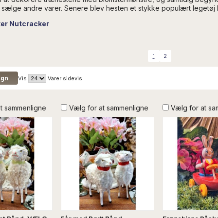
t sælge andre varer. Senere blev hesten et stykke populært legetøj
r Nutcracker
1
2
Vis
Varer sidevis
at sammenligne
Vælg for at sammenligne
Vælg for at s