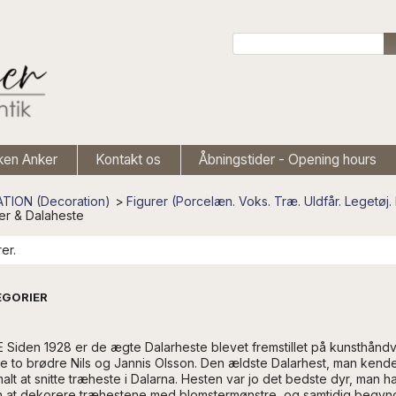
ken Anker
Kontakt os
Åbningstider - Opening hours
TION (Decoration)
>
Figurer (Porcelæn. Voks. Træ. Uldfår. Legetøj.
r & Dalaheste
er.
GORIER
 Siden 1928 er de ægte Dalarheste blevet fremstillet på kunsthåndv
e to brødre Nils og Jannis Olsson. Den ældste Dalarhest, man kender t
alt at snitte træheste i Dalarna. Hesten var jo det bedste dyr, man
at dekorere træhestene med blomstermønstre, og samtidig begyndt