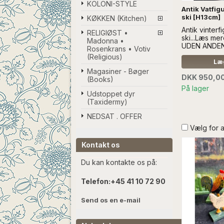
KOLONI-STYLE
Antik Vatfig
ski [H13cm]
KØKKEN (Kitchen)
Antik vinterf
RELIGIØST •
ski...Læs m
Madonna •
UDEN ANDE
Rosenkrans • Votiv
(Religious)
Læg
Magasiner - Bøger
DKK 950,0
(Books)
På lager
Udstoppet dyr
(Taxidermy)
NEDSAT . OFFER
Vælg for 
Kontakt os
Du kan kontakte os på:
Telefon:
+45 41 10 72 90
Send os en e-mail