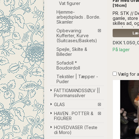
Får med Grø
Vat figurer
[16cm]
Hjemme-
PR. STK // D
arbejdsplads . Borde.
gamle, store
Skamler
skilles ad, 
candycontain
Opbevaring:
bræger...LÆ
Læg
Kufferter, Kurve
BESKRIVELS
(Suitcases/Baskets)
DKK 1.050,
UDEN ANDE
Spejle, Skilte &
På lager
Billeder
Sofadoll *
Boudoirdoll
Vælg for 
Tekstiler | Tæpper -
Puder
FATTIGMANDSSØLV ||
Poormanssilver
GLAS
HAVEN . POTTER &
FIGURER
HOVEDVASER (Teste
di Moro)