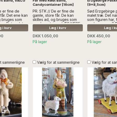
nt Bånd, VÆLG
Får med Rødt Bånd,
Erzgebirge Påske
Candycontainer [16cm]
(9x8,5cm)
e er fine de
PR. STK // De er fine de
Sød Erzgebirge 
 får. Det ene kan
gamle, store får. De kan
malet træ. Det na
og bruges som
skilles ad, og bruges som
som figuren har, f
er. Det andet
candycontainer...LÆS MERE
os...Læs mere S
S MERE I
SÆLGES UDEN ANDEN
UDEN ANDEN DE
 i kurv
Læg i kurv
Læg i k
EN SÆLGES
DEKORATION
00
DKK 1.050,00
DKK 450,00
N DEKORATION
På lager
På lager
at sammenligne
Vælg for at sammenligne
Vælg for at s