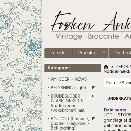
Forside
Produkter
Om Frø
>
DEKORA
Kategorier
Nøddeknække
NYHEDER ⭐ NEWS
Der er 38 var
BELYSNING (Light)
BRUDEGLOBER
UNDERKATE
GLASKLOKKER &
Brudekroner
Dala heste
(Vokskroner) mm.
LIDT HISTORIE
BOUDOIR (Parfume,
grundlagt af d
pudder - Smykker -
det mere norm
Beklædning)
begyndte man 