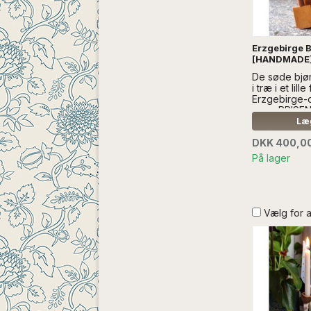
Erzgebirge B
[HANDMADE] 
De søde bjø
i træ i et lill
Erzgebirge-
mere PRISEN
Læg
DKK 400,0
På lager
Vælg for 