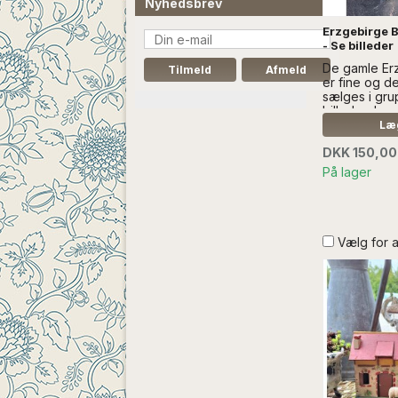
Nyhedsbrev
Erzgebirge 
- Se billeder
De gamle Erz
er fine og d
sælges i gru
billeder...
UDEN ANDE
Læg
DKK 150,00
På lager
Vælg for 