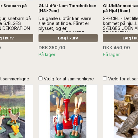
ur Snebarn på
Gl. Uldfår Lam Tændstikben
Gl.Uldfår med t
[H8x7cm]
på Hjul [9cm]
igur, snebarn på
De gamle uldfår kan være
SPECIEL - Det lille
ere SÆLGES
sjældne at finde. Fåret er
kommet på hjul..
N DEKORATION
plysset, og er
SÆLGES UDEN 
håndlavet....LÆS MERE
DEKORATION
SÆLGES UDEN ANDEN
 i kurv
Læg i kurv
Læg i k
DEKORATION
0
DKK 350,00
DKK 450,00
På lager
På lager
at sammenligne
Vælg for at sammenligne
Vælg for at s