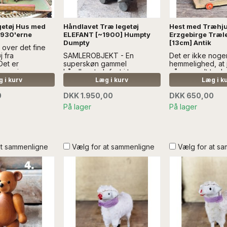
etøj Hus med
Håndlavet Træ legetøj
Hest med Træhju
1930'erne
ELEFANT [~1900] Humpty
Erzgebirge Træl
Dumpty
[13cm] Antik
 over det fine
j fra
SAMLEROBJEKT - En
Det er ikke noge
Det er
superskøn gammel
hemmelighed, at 
 en naiv og
håndlavet elefant i træ.
på gammelt træle
stil...Læs mere
Elefanten er antikt legetøj fra
nogle gange ska
 i kurv
Læg i kurv
Læg i k
EN ANDEN
en cirkus-samling....læs mere
sælges noget af 
0
DKK 1.950,00
DKK 650,00
 Diverse får
mere SÆLGES U
HER
DEKORATION
På lager
På lager
at sammenligne
Vælg for at sammenligne
Vælg for at s