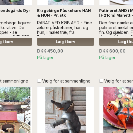
Bondegårds Dyr
Erzgebirge Påskehare HAN
Patineret AND i M
& HUN - Pr. stk
[H21cm] Manetti-
gebirge figurer
RABAT VED KØB AF 2 - Fine
Den fine gamle a
ekorative. De
ældre påskeharer, han og
patineret metal e
pper - se
hun, i malet træ, fra
fin. Og sjælden. 
Læs mere SÆLGES
Erzgebirge...Læs mere
den en Manetti-fi
N DEKORATION
SÆLGES UDEN ANDEN
rigtig eyecatcher
 i kurv
Læg i kurv
Læg i k
DEKORATION
* LYSET SNYDER
DKK 450,00
DKK 600,00
NOGLE AF BILLE
ER PATINERET S
På lager
På lager
SÆLGES UDEN 
DEKORATION
at sammenligne
Vælg for at sammenligne
Vælg for at s