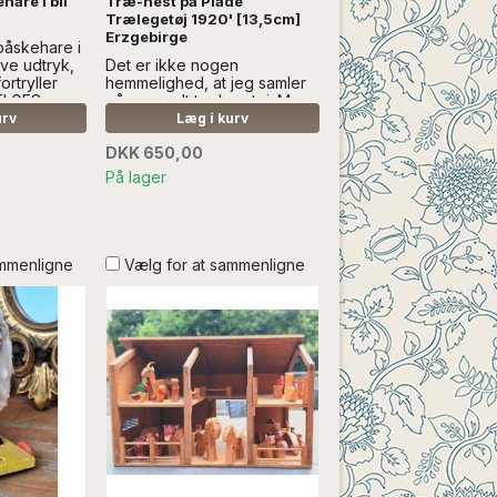
hare i bil
Træ-hest på Plade
Trælegetøj 1920' [13,5cm]
Erzgebirge
påskehare i
ive udtryk,
Det er ikke nogen
ortryller
hemmelighed, at jeg samler
ÆLGES
på gammelt trælegetøj. Men
KORATION
nogle gange skal der også
urv
Læg i kurv
sælges noget af det...Læs
DKK 650,00
mere SÆLGES UDEN ANDEN
REGI
På lager
ammenligne
Vælg for at sammenligne