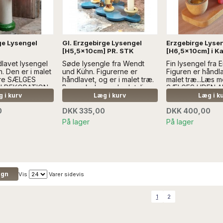
ge Lysengel
Gl. Erzgebirge Lysengel
Erzgebirge Lyse
[H5,5x10cm] PR. STK
[H6,5x10cm] i K
lavet lysengel
Søde lysengle fra Wendt
Fin lysengel fra 
. Den er i malet
und Kühn. Figurerne er
Figuren er håndla
ere SÆLGES
håndlavet, og er i malet træ.
malet træ...Læs 
N DEKORATION
Bemærk den søde detalje
SÆLGES UDEN 
med prikkede vinger. De
DEKORATION
 i kurv
Læg i kurv
Læg i k
sælges pr. stk...Læs mere
0
DKK 335,00
DKK 400,00
SÆLGES UDEN ANDEN
DEKORATION
På lager
På lager
Vis
Varer sidevis
1
2