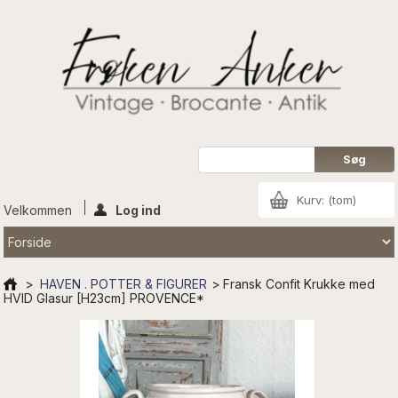
Kurv:
(tom)
Velkommen
Log ind
>
HAVEN . POTTER & FIGURER
>
Fransk Confit Krukke med
HVID Glasur [H23cm] PROVENCE*