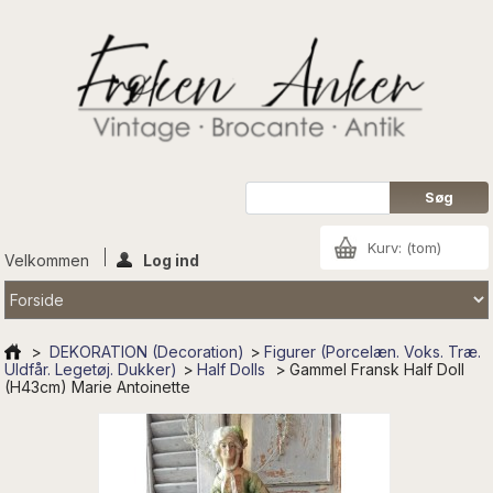
Kurv:
(tom)
Velkommen
Log ind
>
DEKORATION (Decoration)
>
Figurer (Porcelæn. Voks. Træ.
Uldfår. Legetøj. Dukker)
>
Half Dolls
>
Gammel Fransk Half Doll
(H43cm) Marie Antoinette