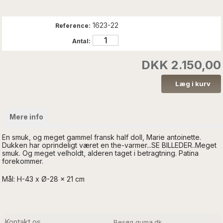
1623-22
Reference:
Antal:
DKK 2.150,00
Mere info
En smuk, og meget gammel fransk half doll, Marie antoinette.
Dukken har oprindeligt været en the-varmer...SE BILLEDER..Meget
smuk. Og meget velholdt, alderen taget i betragtning. Patina
forekommer.
Mål: H-43 x Ø-28 x 21 cm
Kontakt os
Besøg guma.dk