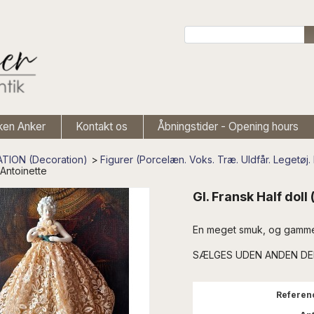
ken Anker
Kontakt os
Åbningstider - Opening hours
TION (Decoration)
>
Figurer (Porcelæn. Voks. Træ. Uldfår. Legetøj.
Antoinette
Gl. Fransk Half dol
En meget smuk, og gammel 
SÆLGES UDEN ANDEN D
Referen