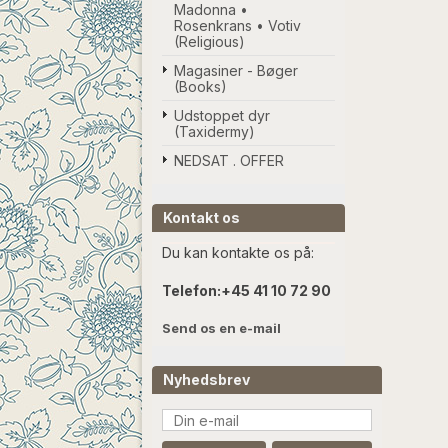
Madonna •
Rosenkrans • Votiv
(Religious)
Magasiner - Bøger
(Books)
Udstoppet dyr
(Taxidermy)
NEDSAT . OFFER
Kontakt os
Du kan kontakte os på:
Telefon:
+45 41 10 72 90
Send os en e-mail
Nyhedsbrev