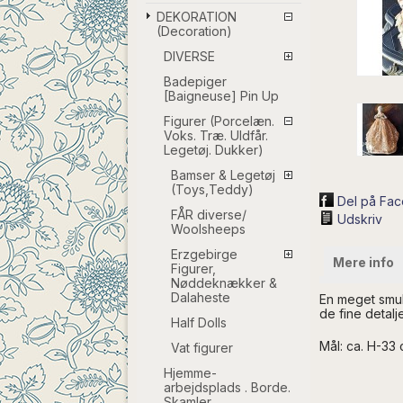
DEKORATION
(Decoration)
DIVERSE
Badepiger
[Baigneuse] Pin Up
Figurer (Porcelæn.
Voks. Træ. Uldfår.
Legetøj. Dukker)
Bamser & Legetøj
(Toys,Teddy)
Del på Fa
FÅR diverse/
Udskriv
Woolsheeps
Erzgebirge
Mere info
Figurer,
Nøddeknækker &
Dalaheste
En meget smuk
de fine detalj
Half Dolls
Mål: ca. H-33
Vat figurer
Hjemme-
arbejdsplads . Borde.
Skamler