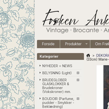
Forside
Produkter
Om Frø
>
DEKORA
Kategorier
(33cm) Marie-
NYHEDER ⭐ NEWS
BELYSNING (Light)
BRUDEGLOBER
GLASKLOKKER &
Brudekroner
(Vokskroner) mm.
BOUDOIR (Parfume,
pudder - Smykker -
Beklædning)