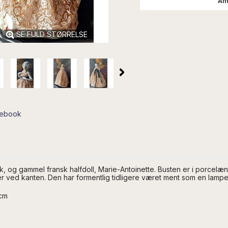
Ant
SE FULD STØRRELSE
cebook
, og gammel fransk halfdoll, Marie-Antoinette. Busten er i porcelæ
er ved kanten.
Den har formentlig tidligere været ment som en lamp
 cm