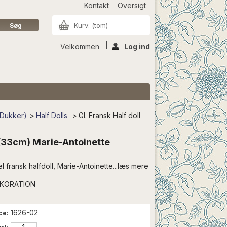
Kontakt
Oversigt
Kurv:
(tom)
Velkommen
Log ind
 Dukker)
>
Half Dolls
>
Gl. Fransk Half doll
l (33cm) Marie-Antoinette
fransk halfdoll, Marie-Antoinette...læs mere
EKORATION
1626-02
ce: