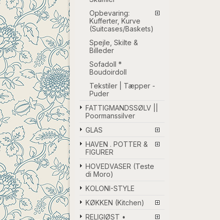
Opbevaring:
Kufferter, Kurve
(Suitcases/Baskets)
Spejle, Skilte &
Billeder
Sofadoll *
Boudoirdoll
Tekstiler | Tæpper -
Puder
FATTIGMANDSSØLV ||
Poormanssilver
GLAS
HAVEN . POTTER &
FIGURER
HOVEDVASER (Teste
di Moro)
KOLONI-STYLE
KØKKEN (Kitchen)
RELIGIØST •