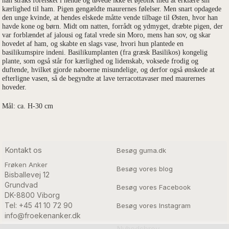
han straks forelsket i hende og tøvede ikke et øjeblik med at erklære sin
kærlighed til ham. Pigen gengældte maurernes følelser. Men snart opdagede
den unge kvinde, at hendes elskede måtte vende tilbage til Østen, hvor han
havde kone og børn. Midt om natten, forrådt og ydmyget, dræbte pigen, der
var forblændet af jalousi og fatal vrede sin Moro, mens han sov, og skar
hovedet af ham, og skabte en slags vase, hvori hun plantede en
basilikumspire indeni. Basilikumplanten (fra græsk Basilikos) kongelig
plante, som også står for kærlighed og lidenskab, voksede frodig og
duftende, hvilket gjorde naboerne misundelige, og derfor også ønskede at
efterligne vasen, så de begyndte at lave terracottavaser med maurernes
hoveder.
Mål: ca. H-30 cm
Kontakt os
Besøg guma.dk
Frøken Anker
Besøg vores blog
Bisballevej 12

Grundvad

Besøg vores Facebook
DK-8800 Viborg
Tel: +45 41 10 72 90
Besøg vores Instagram
info@froekenanker.dk
Nyhedsbrev