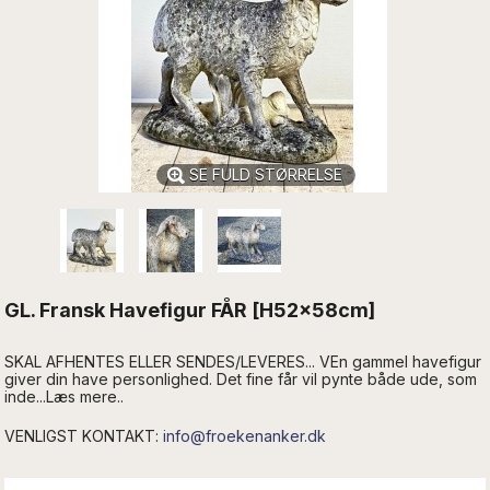
SE FULD STØRRELSE
GL. Fransk Havefigur FÅR [H52x58cm]
SKAL AFHENTES ELLER SENDES/LEVERES... VEn gammel havefigur
giver din have personlighed. Det fine får vil pynte både ude, som
inde...Læs mere..
VENLIGST KONTAKT:
info@froekenanker.dk