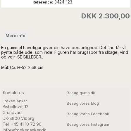
3424-123
Reference:
DKK 2.300,00
Mere info
En gammel havefigur giver din have personlighed. Det fine får vil
pynte både ude, som inde. Figuren har brugsspor fra slitage, vind
og vejr...SE BILLEDER..
Mål: Ca. H-52 x 58 cm
Kontakt os
Besøg guma.dk
Frøken Anker
Besøg vores blog
Bisballevej 12

Grundvad

Besøg vores Facebook
DK-8800 Viborg
Tel: +45 41 10 72 90
Besøg vores Instagram
info@froekenanker.dk