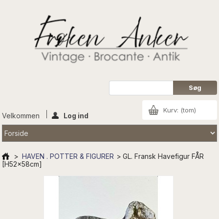
Kurv:
(tom)
Velkommen
Log ind
>
HAVEN . POTTER & FIGURER
>
GL. Fransk Havefigur FÅR
[H52x58cm]