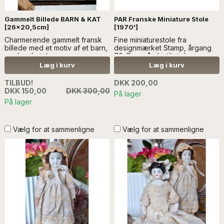
Gammelt Billede BARN & KAT
PAR Franske Miniature Stole
[26x20,5cm]
[1970']
Charmerende gammelt fransk
Fine miniaturestole fra
billede med et motiv af et barn,
designmærket Stamp, årgang
med en kat...Læs mere..
70. De små plastikstole er
SÆLGES UDEN ANDEN
dekorative..LÆS MERE
Læg i kurv
Læg i kurv
DEKORATION. Kan ikke sendes
med andre større varer, pga.
TILBUD!
DKK 200,00
glasset i rammen
DKK 150,00
DKK 300,00
På lager
På lager
Vælg for at sammenligne
Vælg for at sammenligne