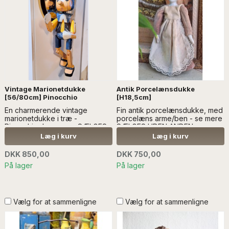
Vintage Marionetdukke
Antik Porcelænsdukke
[56/80cm] Pinocchio
[H18,5cm]
En charmerende vintage
Fin antik porcelænsdukke, med
marionetdukke i træ -
porcelæns arme/ben - se mere
Pinocchio...Læs mere SÆLGES
SÆLGES UDEN ANDEN
UDEN ANDEN DEKORATION
DEKORATION
Læg i kurv
Læg i kurv
DKK 850,00
DKK 750,00
På lager
På lager
Vælg for at sammenligne
Vælg for at sammenligne