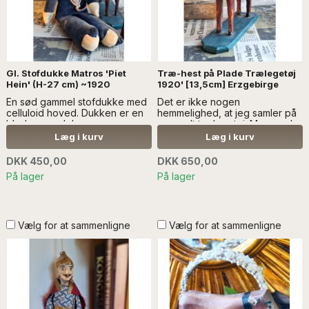
Gl. Stofdukke Matros 'Piet
Træ-hest på Plade Trælegetøj
Hein' (H-27 cm) ~1920
1920' [13,5cm] Erzgebirge
En sød gammel stofdukke med
Det er ikke nogen
celluloid hoved. Dukken er en
hemmelighed, at jeg samler på
blød sømand...Læs mere..
gammelt trælegetøj. Men nogle
SÆLGES UDEN ANDEN
gange skal der også sælges
Læg i kurv
Læg i kurv
DEKORATION
noget af det...Læs mere
SÆLGES UDEN ANDEN REGI
DKK 450,00
DKK 650,00
På lager
På lager
Vælg for at sammenligne
Vælg for at sammenligne