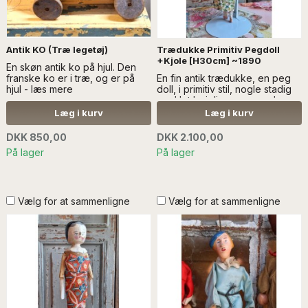
Antik KO (Træ legetøj)
Trædukke Primitiv Pegdoll
+Kjole [H30cm] ~1890
En skøn antik ko på hjul. Den
franske ko er i træ, og er på
En fin antik trædukke, en peg
hjul - læs mere
doll, i primitiv stil, nogle stadig
med let bøjelige arme og ben -
læs mere SÆLGES UDEN
Læg i kurv
Læg i kurv
ANDRE GENSTANDE OG
DEKORATION
DKK 850,00
DKK 2.100,00
På lager
På lager
Vælg for at sammenligne
Vælg for at sammenligne