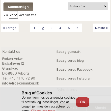
Vis
Varer sidevis
« Forrige
1
2
3
4
5
6
Næste »
Kontakt os
Besøg guma.dk
Frøken Anker
Besøg vores blog
Bisballevej 12

Grundvad

Besøg vores Facebook
DK-8800 Viborg
Tel: +45 41 10 72 90
Besøg vores Instagram
info@froekenanker.dk
Nyhedsbrev
Brug af Cookies
Denne hjemmeside anvender cookies
OK
til statistik og indstillinger. Ved at
bruge hjemmesiden accepterer du
dette.
Klik og læs mere.