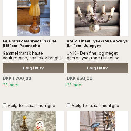
Gl. Fransk mannequin Gine
Antik Tinsel Lysekrone Vokslys
[H51cm] Papmaché
(L-11cm) Julepynt
Gammel fransk haute
UNIK - Den fine, og meget
couture gine, som blev brugt til
gamle, lysekrone i tinsel og
udstilling i butikkerne..Læs mere
med 5 mini vokslys er
SÆLGES UDEN ANDEN
håndlavet. Den er fra tiden
Læg i kurv
Læg i kurv
DEKORATION
omkring 1910-1919..Læs mere
SÆLGES UDEN ANDEN
DKK 1.700,00
DKK 950,00
DEKORATION
På lager
På lager
Vælg for at sammenligne
Vælg for at sammenligne