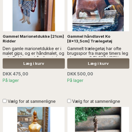
Gammel Marionetdukke [21cm]
Gammel håndlavet Ko
Ridder
[8x13,5cm] Trælegetøj
Den gamle marionetdukke er i
Gammelt trælegetøj har ofte
malet gips, og er håndmalet, og
brugsspor fra mange timers leg
unik. Dukken er håndlavet...Læs
- læs mere SÆLGES UDEN
mere SÆLGES UDEN ANDEN
DEKORATION
Læg i kurv
Læg i kurv
DEKORATION
DKK 475,00
DKK 500,00
På lager
På lager
Vælg for at sammenligne
Vælg for at sammenligne