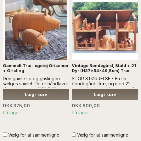
Gammelt Træ-legetøj Grisemor
Vintage Bondegård, Stald + 21
+ Grisling
Dyr (H37x54x49,5cm) Træ
Den gamle so og grislingen
STOR STØRRELSE - En fin
sælges samlet. De er håndlavet
bondegård i træ, og med 21
i træ - Læs mere SÆLGES
dyr. Fx hest + føl, køer, gæs, 1
UDEN ANDEN DEKORATION
gris mm - læs mere KAN IKKE
Læg i kurv
Læg i kurv
SENDES MED ANDRE VARER
DKK 375,00
DKK 600,00
På lager
På lager
Vælg for at sammenligne
Vælg for at sammenligne