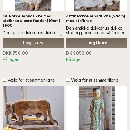
Gl. Porcelænsdukke med
Antik Porcelænsdukke [24cm]
stofkrop & bare fødder [19cm]
med stofkrop
1900
Den antikke dukkehus dukke i
Den gamle dukkehus dukke i
stof og porcelæn er så fin med
stof og porcelæn(biscuit) er så
blondekjole, mamelukker og
fin med blondekjole,
kyse. SÆLGES UDEN ANDEN
Læg i kurv
Læg i kurv
mamelukker og kyse...Læs
DEKORATION.
mere SÆLGES UDEN ANDEN
DKK 750,00
DKK 850,00
DEKORATION
På lager
På lager
Vælg for at sammenligne
Vælg for at sammenligne