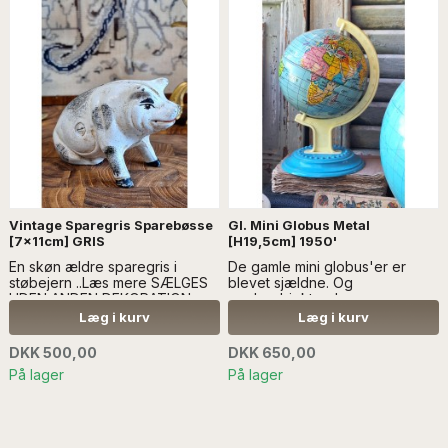
Vintage Sparegris Sparebøsse
Gl. Mini Globus Metal
[7x11cm] GRIS
[H19,5cm] 1950'
En skøn ældre sparegris i
De gamle mini globus'er er
støbejern ..Læs mere SÆLGES
blevet sjældne. Og
UDEN ANDEN DEKORATION
samlerobjekter...Læs mere
SÆLGES UDEN ANDEN
Læg i kurv
Læg i kurv
DEKORATION
DKK 500,00
DKK 650,00
På lager
På lager