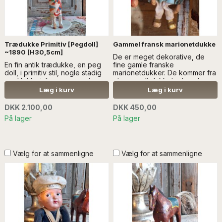
Trædukke Primitiv [Pegdoll]
Gammel fransk marionetdukke
~1890 [H30,5cm]
De er meget dekorative, de
En fin antik trædukke, en peg
fine gamle franske
doll, i primitiv stil, nogle stadig
marionetdukker. De kommer fra
med let bøjelige arme og ben -
et gammelt dukketeater - Læs
læs mere SÆLGES UDEN
mere SÆLGES UDEN ANDEN
Læg i kurv
Læg i kurv
ANDRE GENSTANDE OG
DEKORATION/DUKKER
DEKORATION
DKK 2.100,00
DKK 450,00
På lager
På lager
Vælg for at sammenligne
Vælg for at sammenligne