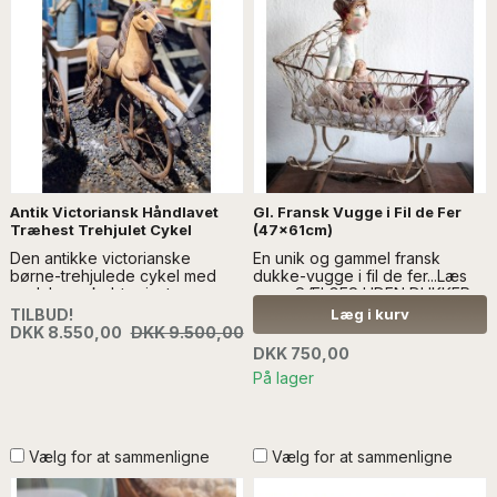
Antik Victoriansk Håndlavet
Gl. Fransk Vugge i Fil de Fer
Træhest Trehjulet Cykel
(47x61cm)
Den antikke victorianske
En unik og gammel fransk
børne-trehjulede cykel med
dukke-vugge i fil de fer...Læs
pedaler er købt privat, og var
mere SÆLGES UDEN DUKKER
et arvestykke. Er fra omkring
OG ANDEN REGI - KAN IKKE
TILBUD!
Læg i kurv
1880'erne - læs mere
SENDES MED ANDRE VARER
DKK 8.550,00
DKK 9.500,00
TRICYKLEN SKAL AFHENTES
DKK 750,00
ELLER EVT. LEVERES.
På lager
KONTAKT
info@froekenanker.dk
Vælg for at sammenligne
Vælg for at sammenligne