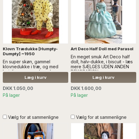
Klovn Trædukke [Humpty-
Art Deco Half Doll med Parasol
Dumpty] ~1950
En meget smuk Art Deco half
En super skøn, gammel
doll, halv-dukke, i biscuit - læs
klovnedukke i træ, og med
mere SÆLGES UDEN ANDEN
bøjelige arme og ben...læs
DEKORATION
mere SÆLGES UDEN ANDEN
Læg i kurv
Læg i kurv
DEKORATION
DKK 1.050,00
DKK 1.600,00
På lager
På lager
Vælg for at sammenligne
Vælg for at sammenligne